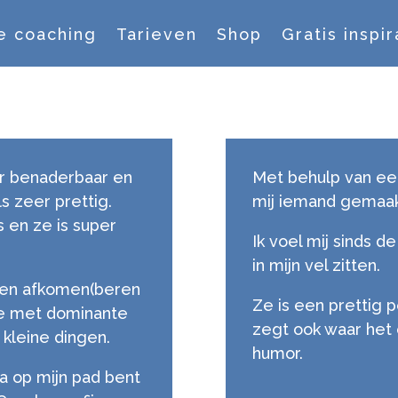
e coaching
Tarieven
Shop
Gratis inspir
per benaderbaar en
Met behulp van een
ls zeer prettig.
mij iemand gemaak
s en ze is super
Ik voel mij sinds d
in mijn vel zitten.
sten afkomen(beren
Ze is een prettig
te met dominante
zegt ook waar het 
 kleine dingen.
humor.
ra op mijn pad bent