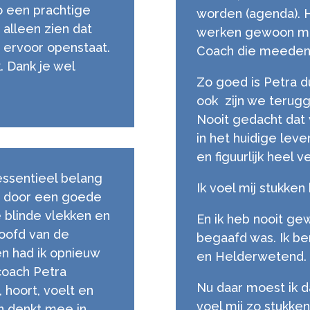
zo een prachtige
worden (agenda). Ho
 alleen zien dat
werken gewoon mee
je ervoor openstaat.
Coach die meeden
k. Dank je wel
Zo goed is Petra d
ook zijn we terugg
Nooit gedacht dat
in het huidige leven 
en figuurlijk heel 
 essentieel belang
Ik voel mij stukken 
n door een goede
 blinde vlekken en
En ik heb nooit ge
oofd van de
begaafd was. Ik b
n had ik opnieuw
en Helderwetend.
coach Petra
Nu daar moest ik da
, hoort, voelt en
voel mij zo stukken
en denkt mee in