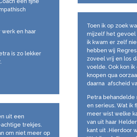
Coach een fijne
empathisch
Toen ik op zoek was
r werk en haar
mijzelf het gevoel
ik kwam er zelf ni
hebben wij Regres
Petra is zo lekker
zoveel vrij en los d
.
voelde. Ook kon ik
knopen qua oorzaa
daarna afscheid v
Petra behandelde mi
en serieus. Wat ik f
meer wist welke ka
n uit een
van uit haar Held
achtige trekjes.
kant uit .Hierdoor 
an om niet meer op