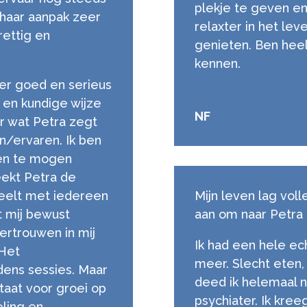
plekje te geven en
 haar aanpak zeer
relaxter in het le
rettig en
genieten. Ben heel 
kennen.
zeer goed en serieus
 en kundige wijze
NF
or wat Petra zegt
en/ervaren. Ik ben
 en te mogen
eekt Petra de
deelt met iedereen
Mijn leven lag voll
t mij bewust
aan om naar Petra 
ertrouwen in mij
Ik had een hele ech
 Het
meer. Slecht eten, 
dens sessies. Maar
deed ik helemaal ni
taat voor groei op
psychiater. Ik kree
eling en