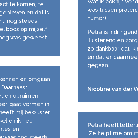
Wat ik ook fijn vond
act te komen, te
was tussen praten, 
 gebleven en dat is
humor)
k nu nog steeds
l boos op mijzelf
Petra is indringend
enoeg was geweest.
,luisterend en zor
zo dankbaar dat ik
en dat er daarmee 
gegaan.
erkennen en omgaan
. Daarnaast
Nicoline van der 
leden opruimen
er gaat vormen in
 heeft mij bewuster
kel en ik heb
Petra heeft letterl
htes en
.Ze helpt me om m
ervaar nog steeds