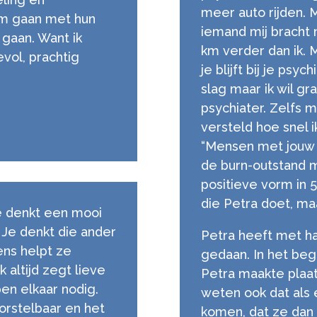
meer auto rijden. 
om gaan met hun
iemand mij bracht 
gaan. Want ik
km verder dan ik. 
evol, prachtig
je blijft bij je psy
slag maar ik wil g
psychiater. Zelfs m
versteld hoe snel ik
“Mensen met jouw b
de burn-outstand ma
positieve vorm in 5
die Petra doet, maa
e denkt een mooi
Je denkt die ander
Petra heeft met ha
ns helpt ze
gedaan. In het beg
jk altijd zegt lieve
Petra maakte plaats
en elkaar nodig.
weten ook dat als 
oorstelbaar en het
komen, dat ze dan