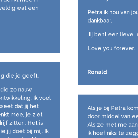
weldig wat een
Petra ik hou van jo
dankbaar.
Jij bent een lieve
Love you forever.
Ronald
rg die je geeft.
 die zo nauw
ontwikkeling. Ik voel
weet dat jij het
Als je bij Petra ko
enkt mee, je ziet
door middel van ee
jf zitten. Het is
Als ze met me aan h
 jij doet bij mij. Ik
ik hoef niks te zeg